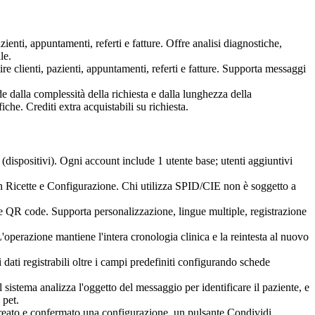
ienti, appuntamenti, referti e fatture. Offre analisi diagnostiche,
le.
 clienti, pazienti, appuntamenti, referti e fatture. Supporta messaggi
 dalla complessità della richiesta e dalla lunghezza della
he. Crediti extra acquistabili su richiesta.
 (dispositivi). Ogni account include 1 utente base; utenti aggiuntivi
in Ricette e Configurazione. Chi utilizza SPID/CIE non è soggetto a
 e QR code. Supporta personalizzazione, lingue multiple, registrazione
L'operazione mantiene l'intera cronologia clinica e la reintesta al nuovo
dati registrabili oltre i campi predefiniti configurando schede
 sistema analizza l'oggetto del messaggio per identificare il paziente, e
 pet.
 creato e confermato una configurazione, un pulsante Condividi