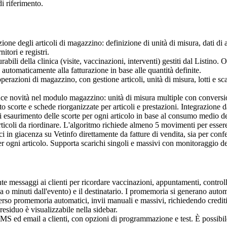
 riferimento.
ione degli articoli di magazzino: definizione di unità di misura, dati di a
itori e registri.
rabili della clinica (visite, vaccinazioni, interventi) gestiti dal Listino.
utomaticamente alla fatturazione in base alle quantità definite.
erazioni di magazzino, con gestione articoli, unità di misura, lotti e sc
e novità nel modulo magazzino: unità di misura multiple con conversione
o scorte e schede riorganizzate per articoli e prestazioni. Integrazione d
i esaurimento delle scorte per ogni articolo in base al consumo medio de
rticoli da riordinare. L'algoritmo richiede almeno 5 movimenti per essere
i in giacenza su Vetinfo direttamente da fatture di vendita, sia per conf
per ogni articolo. Supporta scarichi singoli e massivi con monitoraggio d
e messaggi ai clienti per ricordare vaccinazioni, appuntamenti, controll
ma o minuti dall'evento) e il destinatario. I promemoria si generano auto
erso promemoria automatici, invii manuali e massivi, richiedendo crediti
siduo è visualizzabile nella sidebar.
S ed email a clienti, con opzioni di programmazione e test. È possibile a