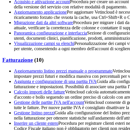
Acquisto e attivazione account
Procedura per creare un account d
della versione del servizio con relative modalità di pagamento.
Aggiornamento applicazione
Per aggiornare Vetincloud è necess
ricaricamento forzato che svuota la cache, usa Ctrl+Shift+R o
Migrazione dati da altri software
Procedura per migrare i dati da 
attuale, verificare la correttezza delle colonne e contattare il su
Panoramica configurazione e interfaccia
Sezione di configurazio
utenti, documenti clinici, pianificazione, prodotti, amministraz
Visualizzazione campi su elenchi
Personalizzazione dei campi visu
per utente, consentendo a ogni membro dell'account di scegliere
Fatturazione
(
10
)
Aggiornamento listino prezzi manuale o programmato
Vetinclou
impostare prezzi futuri e modifica massiva con percentuali per
Aggiunta e configurazione di una partita IVA
Guida alla configu
fatturazione e impostazioni. Possibilità di associare una partita 
Calcolo importi delle fatture
Vetincloud calcola automaticamente 
d'acconto e bollo seguendo un ordine preciso di calcolo con arro
Gestione delle partite IVA nell'account
Vetincloud consente di ge
tutte le fatture. Per nuove partite IVA è consigliato disattivare 
Gestione listino prezzi
Guida alla configurazione del listino prezz
nella fatturazione per ottenere statistiche sull'andamento dell'atti
Inserire un cliente estero
Procedura per registrare clienti esteri ne
Codice Fiscale italiano non è obbligatorio per clienti non resident