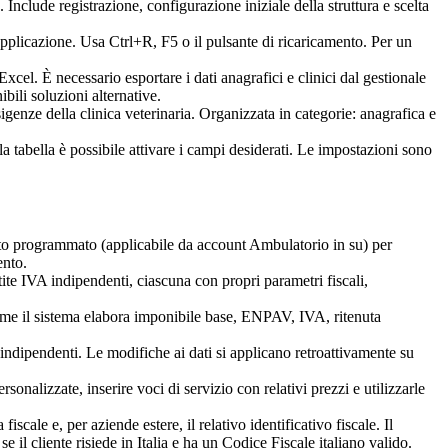
clude registrazione, configurazione iniziale della struttura e scelta
pplicazione. Usa Ctrl+R, F5 o il pulsante di ricaricamento. Per un
xcel. È necessario esportare i dati anagrafici e clinici dal gestionale
ibili soluzioni alternative.
genze della clinica veterinaria. Organizzata in categorie: anagrafica e
lla tabella è possibile attivare i campi desiderati. Le impostazioni sono
nto programmato (applicabile da account Ambulatorio in su) per
ento.
ite IVA indipendenti, ciascuna con propri parametri fiscali,
come il sistema elabora imponibile base, ENPAV, IVA, ritenuta
indipendenti. Le modifiche ai dati si applicano retroattivamente su
sonalizzate, inserire voci di servizio con relativi prezzi e utilizzarle
iscale e, per aziende estere, il relativo identificativo fiscale. Il
e il cliente risiede in Italia e ha un Codice Fiscale italiano valido.