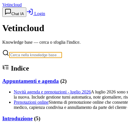
Vetincloud
Login
Chat IA
Vetincloud
Knowledge base — cerca o sfoglia l'indice.
Indice
Appuntamenti e agenda
(
2
)
Novità agenda e prenotazioni - luglio 2026
A luglio 2026 sono st
la nuova. Include gestione turni automatica, note giornaliere, ri
Prenotazioni online
Sistema di prenotazione online che consente a
medico, capienza condivisa e annullamento da parte del cliente e
Introduzione
(
5
)