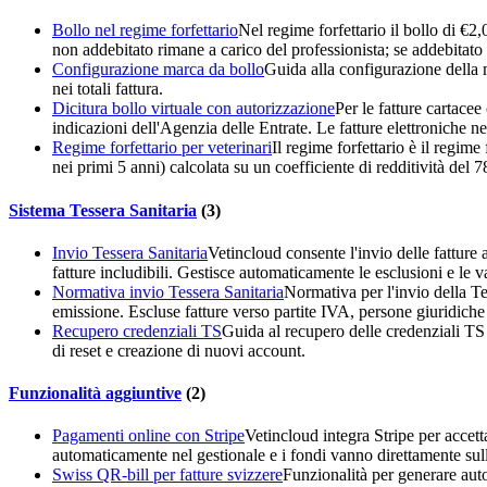
Bollo nel regime forfettario
Nel regime forfettario il bollo di €2,
non addebitato rimane a carico del professionista; se addebita
Configurazione marca da bollo
Guida alla configurazione della m
nei totali fattura.
Dicitura bollo virtuale con autorizzazione
Per le fatture cartacee
indicazioni dell'Agenzia delle Entrate. Le fatture elettroniche ne
Regime forfettario per veterinari
Il regime forfettario è il regim
nei primi 5 anni) calcolata su un coefficiente di redditività del
Sistema Tessera Sanitaria
(
3
)
Invio Tessera Sanitaria
Vetincloud consente l'invio delle fatture
fatture includibili. Gestisce automaticamente le esclusioni e le v
Normativa invio Tessera Sanitaria
Normativa per l'invio della Te
emissione. Escluse fatture verso partite IVA, persone giuridiche 
Recupero credenziali TS
Guida al recupero delle credenziali TS n
di reset e creazione di nuovi account.
Funzionalità aggiuntive
(
2
)
Pagamenti online con Stripe
Vetincloud integra Stripe per accett
automaticamente nel gestionale e i fondi vanno direttamente sull
Swiss QR-bill per fatture svizzere
Funzionalità per generare au