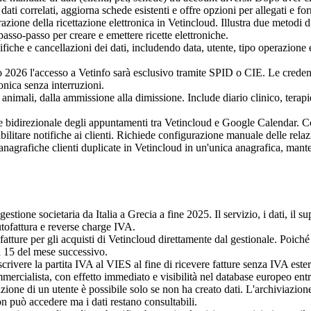
dati correlati, aggiorna schede esistenti e offre opzioni per allegati e f
azione della ricettazione elettronica in Vetincloud. Illustra due metodi 
 passo-passo per creare e emettere ricette elettroniche.
ifiche e cancellazioni dei dati, includendo data, utente, tipo operazione
2026 l'accesso a Vetinfo sarà esclusivo tramite SPID o CIE. Le credenzi
onica senza interruzioni.
animali, dalla ammissione alla dimissione. Include diario clinico, terapi
 bidirezionale degli appuntamenti tra Vetincloud e Google Calendar. C
bilitare notifiche ai clienti. Richiede configurazione manuale delle relazi
nagrafiche clienti duplicate in Vetincloud in un'unica anagrafica, mant
gestione societaria da Italia a Grecia a fine 2025. Il servizio, i dati, il 
tofattura e reverse charge IVA.
tture per gli acquisti di Vetincloud direttamente dal gestionale. Poiché 
il 15 del mese successivo.
crivere la partita IVA al VIES al fine di ricevere fatture senza IVA ester
rcialista, con effetto immediato e visibilità nel database europeo ent
ione di un utente è possibile solo se non ha creato dati. L'archiviazione è 
on può accedere ma i dati restano consultabili.