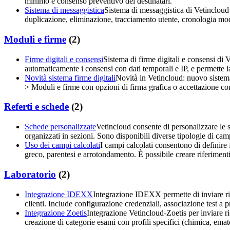
minimo e consenso preventivo dei destinatari.
Sistema di messaggistica
Sistema di messaggistica di Vetincloud 
duplicazione, eliminazione, tracciamento utente, cronologia mod
Moduli e firme
(
2
)
Firme digitali e consensi
Sistema di firme digitali e consensi di 
automaticamente i consensi con dati temporali e IP, e permette l
Novità sistema firme digitali
Novità in Vetincloud: nuovo sistema
> Moduli e firme con opzioni di firma grafica o accettazione con 
Referti e schede
(
2
)
Schede personalizzate
Vetincloud consente di personalizzare le s
organizzati in sezioni. Sono disponibili diverse tipologie di c
Uso dei campi calcolati
I campi calcolati consentono di definir
greco, parentesi e arrotondamento. È possibile creare riferimenti
Laboratorio
(
2
)
Integrazione IDEXX
Integrazione IDEXX permette di inviare ric
clienti. Include configurazione credenziali, associazione test a pr
Integrazione Zoetis
Integrazione Vetincloud-Zoetis per inviare ri
creazione di categorie esami con profili specifici (chimica, emato