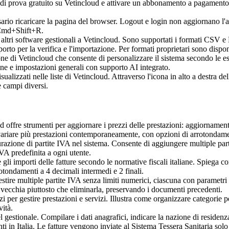
i prova gratuito su Vetincloud e attivare un abbonamento a pagamento. In
ario ricaricare la pagina del browser. Logout e login non aggiornano l'a
 Cmd+Shift+R.
altri software gestionali a Vetincloud. Sono supportati i formati CSV e E
pporto per la verifica e l'importazione. Per formati proprietari sono dispon
ne di Vetincloud che consente di personalizzare il sistema secondo le esi
ione e impostazioni generali con supporto AI integrato.
alizzati nelle liste di Vetincloud. Attraverso l'icona in alto a destra de
 campi diversi.
d offre strumenti per aggiornare i prezzi delle prestazioni: aggiorname
 variare più prestazioni contemporaneamente, con opzioni di arrotondam
razione di partite IVA nel sistema. Consente di aggiungere multiple part
IVA predefinita a ogni utente.
gli importi delle fatture secondo le normative fiscali italiane. Spiega 
tondamenti a 4 decimali intermedi e 2 finali.
stire multiple partite IVA senza limiti numerici, ciascuna con parametri 
la vecchia piuttosto che eliminarla, preservando i documenti precedenti.
i per gestire prestazioni e servizi. Illustra come organizzare categorie per
vità.
l gestionale. Compilare i dati anagrafici, indicare la nazione di residenza f
i in Italia. Le fatture vengono inviate al Sistema Tessera Sanitaria solo s