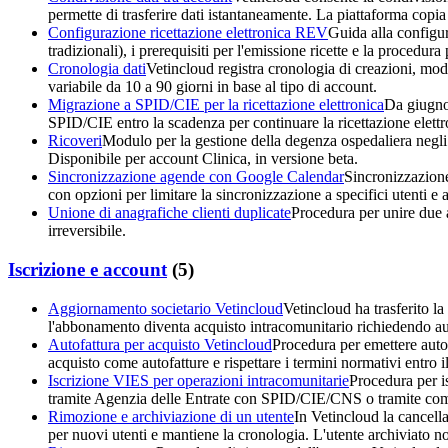
permette di trasferire dati istantaneamente. La piattaforma copia 
Configurazione ricettazione elettronica REV
Guida alla configur
tradizionali), i prerequisiti per l'emissione ricette e la procedura
Cronologia dati
Vetincloud registra cronologia di creazioni, mod
variabile da 10 a 90 giorni in base al tipo di account.
Migrazione a SPID/CIE per la ricettazione elettronica
Da giugno 
SPID/CIE entro la scadenza per continuare la ricettazione elettr
Ricoveri
Modulo per la gestione della degenza ospedaliera negli 
Disponibile per account Clinica, in versione beta.
Sincronizzazione agende con Google Calendar
Sincronizzazione
con opzioni per limitare la sincronizzazione a specifici utenti e a
Unione di anagrafiche clienti duplicate
Procedura per unire due a
irreversibile.
Iscrizione e account
(
5
)
Aggiornamento societario Vetincloud
Vetincloud ha trasferito la 
l'abbonamento diventa acquisto intracomunitario richiedendo au
Autofattura per acquisto Vetincloud
Procedura per emettere autofa
acquisto come autofatture e rispettare i termini normativi entro 
Iscrizione VIES per operazioni intracomunitarie
Procedura per is
tramite Agenzia delle Entrate con SPID/CIE/CNS o tramite comme
Rimozione e archiviazione di un utente
In Vetincloud la cancellaz
per nuovi utenti e mantiene la cronologia. L'utente archiviato n