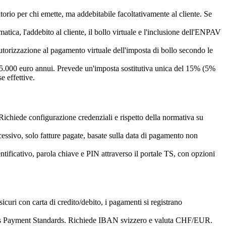
gatorio per chi emette, ma addebitabile facoltativamente al cliente. Se
tica, l'addebito al cliente, il bollo virtuale e l'inclusione dell'ENPAV
 autorizzazione al pagamento virtuale dell'imposta di bollo secondo le
o a 85.000 euro annui. Prevede un'imposta sostitutiva unica del 15% (5%
e effettive.
 Richiede configurazione credenziali e rispetto della normativa su
cessivo, solo fatture pagate, basate sulla data di pagamento non
entificativo, parola chiave e PIN attraverso il portale TS, con opzioni
icuri con carta di credito/debito, i pagamenti si registrano
wiss Payment Standards. Richiede IBAN svizzero e valuta CHF/EUR.