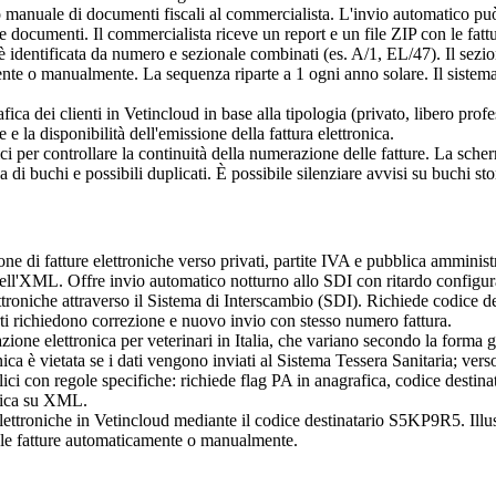
 manuale di documenti fiscali al commercialista. L'invio automatico può
e documenti. Il commercialista riceve un report e un file ZIP con le fattu
 è identificata da numero e sezionale combinati (es. A/1, EL/47). Il sezi
ente o manualmente. La sequenza riparte a 1 ogni anno solare. Il siste
ca dei clienti in Vetincloud in base alla tipologia (privato, libero profe
 la disponibilità dell'emissione della fattura elettronica.
i per controllare la continuità della numerazione delle fatture. La scher
di buchi e possibili duplicati. È possibile silenziare avvisi su buchi stor
ne di fatture elettroniche verso privati, partite IVA e pubblica amminis
i nell'XML. Offre invio automatico notturno allo SDI con ritardo configur
ttroniche attraverso il Sistema di Interscambio (SDI). Richiede codice des
rti richiedono correzione e nuovo invio con stesso numero fattura.
zione elettronica per veterinari in Italia, che variano secondo la forma gi
onica è vietata se i dati vengono inviati al Sistema Tessera Sanitaria; v
ici con regole specifiche: richiede flag PA in anagrafica, codice destina
atica su XML.
 elettroniche in Vetincloud mediante il codice destinatario S5KP9R5. Illu
re le fatture automaticamente o manualmente.