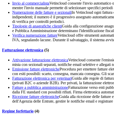
Invio al commercialista
Vetincloud consente l'invio automatico o
mentre l'invio manuale permette di selezionare specifici periodi 
Numerazione delle fatture e sezionali
In Vetincloud ogni fattura
indipendenti; il numero è il progressivo assegnato automaticam
di verifica per controlli periodici.
Tipologie di anagrafiche clienti
Guida alla configurazione anagrafi
e Pubblica Amministrazione determinano l'identificazione fiscale e
Verifica numerazione fatture
Vetincloud offre strumenti automatic
IVA, segnalando lacune. Durante il salvataggio, il sistema avvisa 
Fatturazione elettronica
(
5
)
Attivazione fatturazione elettronica
Vetincloud consente l'emissio
mista con sezionali separati, notifiche email selettive e allegat
Emissione fatture elettroniche
Procedura per emettere fatture ele
con esiti possibili: scarto, consegna, mancata consegna. Gli sca
Fatturazione elettronica per veterinari
Guida alle regole di fattura
(privati B2C o aziende B2B). Per privati, la fatturazione elettr
Fatture a pubblica amministrazione
Fatturazione verso enti pubbl
dalla FE standard con possibili rifiuti. Firma elettronica autom
Ricezione fatture elettroniche
Guida alla ricezione delle fatture
dell'Agenzia delle Entrate, gestire le notifiche email e registra
Regime forfettario
(
4
)