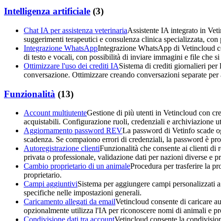
Intelligenza artificiale
(
3
)
Chat IA per assistenza veterinaria
Assistente IA integrato in Veti
suggerimenti terapeutici e consulenza clinica specializzata, con 
Integrazione WhatsApp
Integrazione WhatsApp di Vetincloud con
di testo e vocali, con possibilità di inviare immagini e file che 
Ottimizzare l'uso dei crediti IA
Sistema di crediti giornalieri pe
conversazione. Ottimizzare creando conversazioni separate per ar
Funzionalità
(
13
)
Account multiutente
Gestione di più utenti in Vetincloud con cred
acquistabili. Configurazione ruoli, credenziali e archiviazione ut
Aggiornamento password REV
La password di Vetinfo scade og
scadenza. Se compaiono errori di credenziali, la password è pro
Autoregistrazione clienti
Funzionalità che consente ai clienti d
privata o professionale, validazione dati per nazioni diverse e p
Cambio proprietario di un animale
Procedura per trasferire la pr
proprietario.
Campi aggiuntivi
Sistema per aggiungere campi personalizzati a c
specifiche nelle impostazioni generali.
Caricamento allegati da email
Vetincloud consente di caricare aut
opzionalmente utilizza l'IA per riconoscere nomi di animali e prop
Condivisione dati tra account
Vetincloud consente la condivision