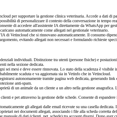
ncloud per supportare la gestione clinica veterinaria. Accede a dati di paz
possibilità di personalizzare il contesto della conversazione in tempo rea
sente di accedere all'assistente IA direttamente da WhatsApp per gestire
si caricano automaticamente come allegati nel gestionale veterinario.
r l'IA di Vetincloud che si rinnovano automaticamente. Il consumo dipende
gomento, evitando allegati non necessari e formulando richieste specific
enziali individuali. Distinzione tra utenti (persone fisiche) e postazioni
enti nella sezione dedicata.
ni sei mesi e deve essere rinnovata. Lo stato della scadenza è visibile 
babilmente scaduta e va aggiornata sia in Vetinfo che in Vetincloud.
i registrarsi autonomamente tramite pagina web dedicata, generando link
rotezione anti-spam.
oprietà di un animale da un cliente a un altro nella gestione anagrafica. 
lienti e pet attraverso la gestione delle schede. Consente di espandere i 
omaticamente gli allegati dalle email ricevute su una casella dedicata. Il
rietari nei documenti allegati, associando i file alla scheda corretta del
e manuale di dati (clienti, pet, schede) tra account diversi. Dopo aver