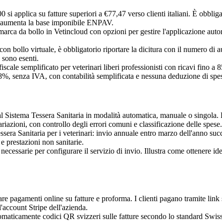
00 si applica su fatture superiori a €77,47 verso clienti italiani. È obbli
to aumenta la base imponibile ENPAV.
arca da bollo in Vetincloud con opzioni per gestire l'applicazione automa
 con bollo virtuale, è obbligatorio riportare la dicitura con il numero di
 sono esenti.
e fiscale semplificato per veterinari liberi professionisti con ricavi fin
 78%, senza IVA, con contabilità semplificata e nessuna deduzione di spes
 al Sistema Tessera Sanitaria in modalità automatica, manuale o singola.
ariazioni, con controllo degli errori comuni e classificazione delle spese.
ssera Sanitaria per i veterinari: invio annuale entro marzo dell'anno suc
e prestazioni non sanitarie.
ecessarie per configurare il servizio di invio. Illustra come ottenere id
are pagamenti online su fatture e proforma. I clienti pagano tramite link s
'account Stripe dell'azienda.
tomaticamente codici QR svizzeri sulle fatture secondo lo standard S