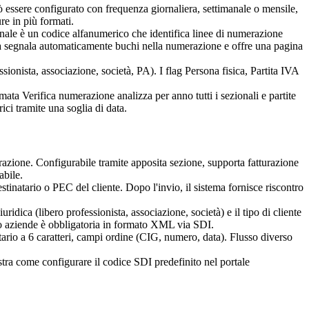
 essere configurato con frequenza giornaliera, settimanale o mensile,
re in più formati.
onale è un codice alfanumerico che identifica linee di numerazione
ma segnala automaticamente buchi nella numerazione e offre una pagina
ssionista, associazione, società, PA). I flag Persona fisica, Partita IVA
mata Verifica numerazione analizza per anno tutti i sezionali e partite
ici tramite una soglia di data.
trazione. Configurabile tramite apposita sezione, supporta fatturazione
abile.
tinatario o PEC del cliente. Dopo l'invio, il sistema fornisce riscontro
uridica (libero professionista, associazione, società) e il tipo di cliente
erso aziende è obbligatoria in formato XML via SDI.
tario a 6 caratteri, campi ordine (CIG, numero, data). Flusso diverso
stra come configurare il codice SDI predefinito nel portale