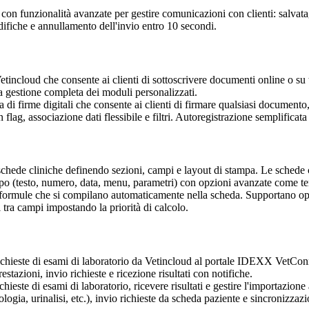
con funzionalità avanzate per gestire comunicazioni con clienti: salvata
ifiche e annullamento dell'invio entro 10 secondi.
Vetincloud che consente ai clienti di sottoscrivere documenti online o su 
a gestione completa dei moduli personalizzati.
 di firme digitali che consente ai clienti di firmare qualsiasi document
flag, associazione dati flessibile e filtri. Autoregistrazione semplifica
chede cliniche definendo sezioni, campi e layout di stampa. Le schede co
ampo (testo, numero, data, menu, parametri) con opzioni avanzate come te
e formule che si compilano automaticamente nella scheda. Supportano ope
 tra campi impostando la priorità di calcolo.
hieste di esami di laboratorio da Vetincloud al portale IDEXX VetConnec
estazioni, invio richieste e ricezione risultati con notifiche.
chieste di esami di laboratorio, ricevere risultati e gestire l'importazio
logia, urinalisi, etc.), invio richieste da scheda paziente e sincronizzazi