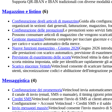
Supporta QR-IBAN e IBAN tradizionali con diverse modalità di
Magazzino e listino
(
6
)
Configurazione degli articoli di magazzino
Guida alla configuraz
organizzati in sezioni: dati generali, fatturazione, magazzino, forn
Configurazione delle prestazioni
Le prestazioni sono servizi fattu
Possono consumare articoli di magazzino che vengono scaricati a
Gestione magazzino
Sistema completo per tracciare giacenze e op
per carico e scarico automatico della merce.
Nuove funzioni magazzino - Giugno 2026
Giugno 2026 introduc
alle prestazioni con scarico automatico, previsione di esauriment
Previsione di esaurimento delle scorte
Vetincloud stima la data d
scorta minima impostata, utile per identificare rapidamente gli a
Scarico giacenze Vetinfo
Vetincloud consente di scaricare farmac
utenti, sincronizzazione codici e abilitazione dell'integrazione 
Messaggistica
(
4
)
Configurazione dei promemoria
Vetincloud invia automaticament
il canale di invio (email, SMS o manuale), il timing (giorni pri
Crediti SMS
Vetincloud consente l'invio di SMS ai clienti attrav
Configurazione > Account Vetincloud > Crediti SMS e il saldo re
Invio messaggi massivi
Vetincloud consente l'invio massivo di SM