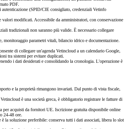
ormato PDF.
di autenticazione (SPID/CIE consigliato, credenziali Vetinfo
 e valori modificati. Accessibile da amministratori, con conservazione
ali tradizionali non saranno più valide. È necessario collegare
e, monitoraggio parametri vitali, bilancio idrico e documentazione.
onsente di collegare un'agenda Vetincloud a un calendario Google,
oni tra sistemi per evitare duplicati.
enendo i dati desiderati e consolidando la cronologia. L'operazione è
supporto e la proprietà rimangono invariati. Dal punto di vista fiscale,
Vetincloud è una società greca, è obbligatorio registrare le fatture di
a per acquisti da fornitori UE. Iscrizione gratuita disponibile online
ro 24-48 ore.
la soluzione preferibile: conserva tutti i dati associati, libera lo slot